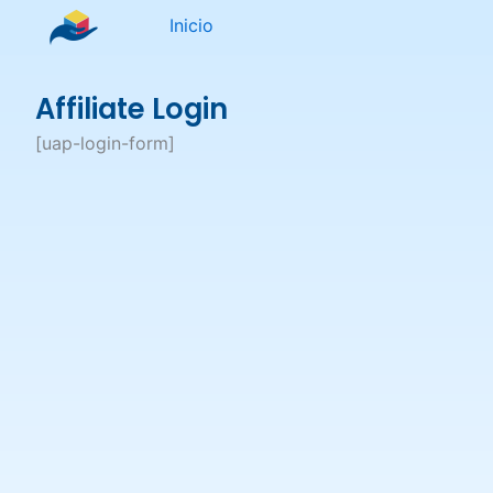
Ir
Inicio
al
contenido
Affiliate Login
[uap-login-form]