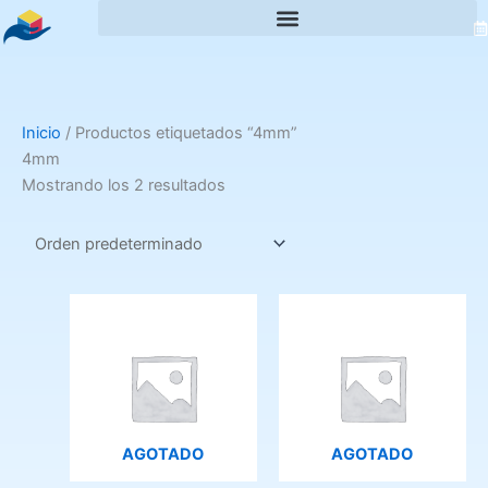
Ir
al
contenido
Inicio
/ Productos etiquetados “4mm”
4mm
Mostrando los 2 resultados
Este
Este
producto
producto
tiene
tiene
múltiples
múltiples
variantes.
variantes.
Las
Las
AGOTADO
AGOTADO
opciones
opciones