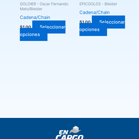
se
se
GOLDIER - Oscar Fernando
EPICGOLDS - Bleider
pueden
pueden
Melo/Bleider
Cadena/Chain
elegir
elegir
Cadena/Chain
Seleccionar
$
1.00
en
en
Seleccionar
$
1.00
opciones
la
la
opciones
página
página
de
de
producto
producto