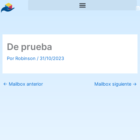
Ir
al
contenido
De prueba
Por
Robinson
/
31/10/2023
←
Mailbox anterior
Mailbox siguiente
→