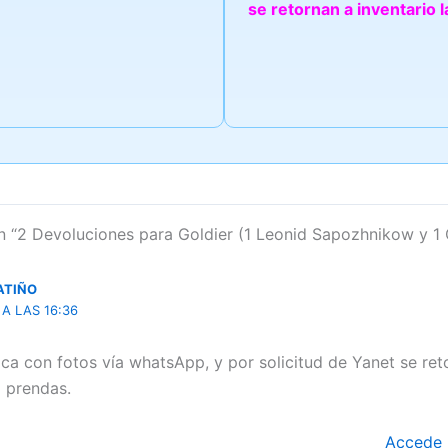
se retornan a inventario 
n “2 Devoluciones para Goldier (1 Leonid Sapozhnikow y 1 
ATIÑO
 A LAS 16:36
ica con fotos vía whatsApp, y por solicitud de Yanet se ret
2 prendas.
Accede 