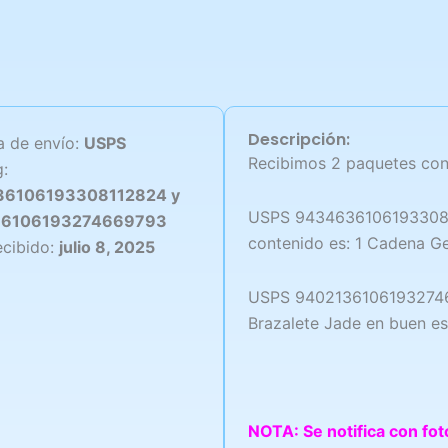
Descripción:
 de envío:
USPS
Recibimos 2 paquetes con
g:
6106193308112824 y
USPS 94346361061933081
36106193274669793
contenido es: 1 Cadena Ge
ecibido:
julio 8, 2025
USPS 940213610619327466
Brazalete Jade en buen e
NOTA: Se notifica con fot