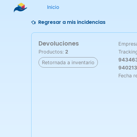
Ir
Inicio
al
contenido
Regresar a mis incidencias
Devoluciones
Empresa
Productos:
2
Trackin
943463
Retornada a inventario
94021
Fecha r