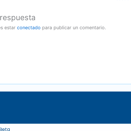
 respuesta
es estar
conectado
para publicar un comentario.
 Beta