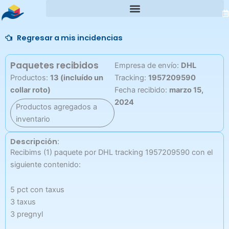
Ir
al
contenido
Regresar a mis incidencias
Paquetes recibidos
Empresa de envío:
DHL
Productos:
13 (incluído un
Tracking:
1957209590
collar roto)
Fecha recibido:
marzo 15,
2024
Productos agregados a
inventario
Descripción:
Recibims (1) paquete por DHL tracking 1957209590 con el
siguiente contenido:
5 pct con taxus
3 taxus
3 pregnyl