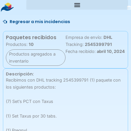
Ir
al
contenido
Regresar a mis incidencias
Paquetes recibidos
Empresa de envío:
DHL
Productos:
10
Tracking:
2545399791
Fecha recibido:
abril 10, 2024
Productos agregados a
inventario
Descripción:
Recibimos con DHL tracking 2545399791 (1) paquete con
los siguientes productos:
(7) Set's PCT con Taxus
(1) Set Taxus por 30 tabs.
(1) Pregnyl