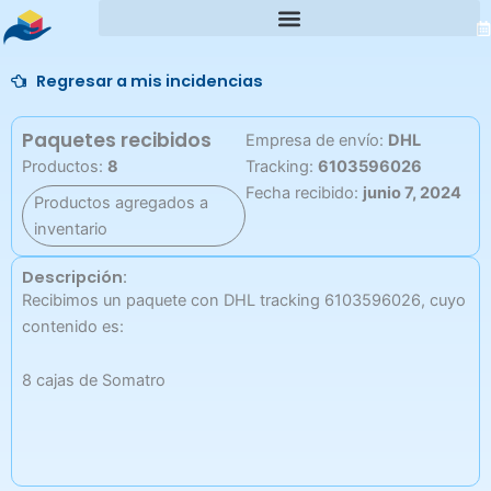
Ir
al
contenido
Regresar a mis incidencias
Paquetes recibidos
Empresa de envío:
DHL
Productos:
8
Tracking:
6103596026
Fecha recibido:
junio 7, 2024
Productos agregados a
inventario
Descripción:
Recibimos un paquete con DHL tracking 6103596026, cuyo
contenido es:
8 cajas de Somatro