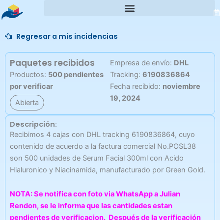
Ir
al
contenido
Regresar a mis incidencias
Paquetes recibidos
Empresa de envío:
DHL
Productos:
500 pendientes
Tracking:
6190836864
por verificar
Fecha recibido:
noviembre
19, 2024
Abierta
Descripción:
Recibimos 4 cajas con DHL tracking 6190836864, cuyo
contenido de acuerdo a la factura comercial No.POSL38
son 500 unidades de Serum Facial 300ml con Acido
Hialuronico y Niacinamida, manufacturado por Green Gold.
NOTA: Se notifica con foto via WhatsApp a Julian
Rendon, se le informa que las cantidades estan
pendientes de verificacion. Después de la verificación