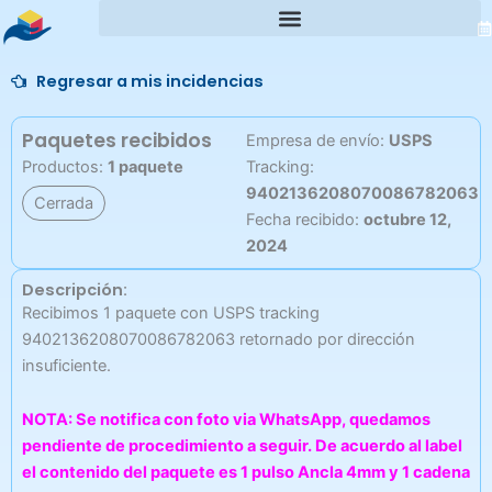
Ir
al
contenido
Regresar a mis incidencias
Paquetes recibidos
Empresa de envío:
USPS
Productos:
1 paquete
Tracking:
9402136208070086782063
Cerrada
Fecha recibido:
octubre 12,
2024
Descripción:
Recibimos 1 paquete con USPS tracking
9402136208070086782063 retornado por dirección
insuficiente.
NOTA: Se notifica con foto via WhatsApp, quedamos
pendiente de procedimiento a seguir. De acuerdo al label
el contenido del paquete es 1 pulso Ancla 4mm y 1 cadena