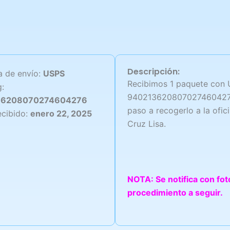
Descripción:
 de envío:
USPS
Recibimos 1 paquete con 
g:
9402136208070274604276, 
36208070274604276
paso a recogerlo a la ofic
ecibido:
enero 22, 2025
Cruz Lisa.
NOTA: Se notifica con fo
procedimiento a seguir.