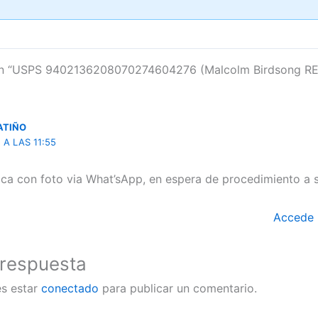
en “USPS 9402136208070274604276 (Malcolm Birdsong R
ATIÑO
 A LAS 11:55
ica con foto via What’sApp, en espera de procedimiento a s
Accede 
 respuesta
es estar
conectado
para publicar un comentario.