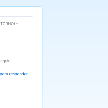
ETORNO) –
eguir.
para responder