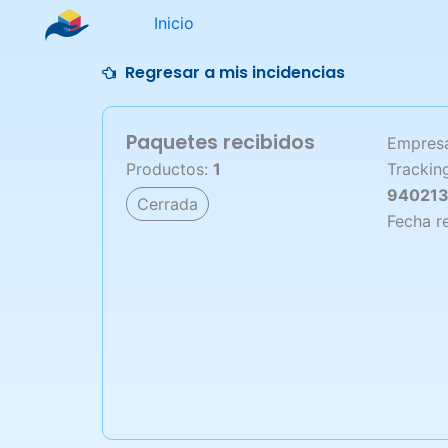
Ir
Inicio
al
contenido
Regresar a mis incidencias
Paquetes recibidos
Empresa
Productos:
1
Trackin
94021
Cerrada
Fecha r