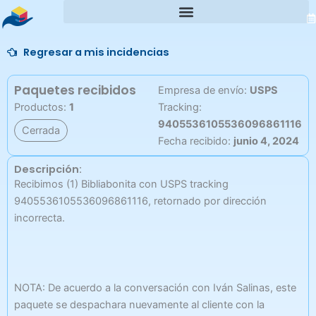
Ir
al
contenido
Regresar a mis incidencias
Paquetes recibidos
Empresa de envío:
USPS
Productos:
1
Tracking:
9405536105536096861116
Cerrada
Fecha recibido:
junio 4, 2024
Descripción:
Recibimos (1) Bibliabonita con USPS tracking
9405536105536096861116, retornado por dirección
incorrecta.
NOTA: De acuerdo a la conversación con Iván Salinas, este
paquete se despachara nuevamente al cliente con la